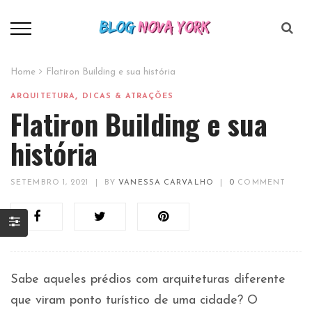
Home
Flatiron Building e sua história
,
ARQUITETURA
DICAS & ATRAÇÕES
Flatiron Building e sua
história
SETEMBRO 1, 2021
|
BY
VANESSA CARVALHO
|
0
COMMENT
Sabe aqueles prédios com arquiteturas diferente
que viram ponto turístico de uma cidade? O