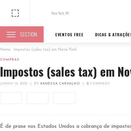
New York, NY
SECTION
EVENTOS FREE
DICAS & ATRAÇÕE
Home
Impostos (sales tax) em Nova York
COMPRAS
Impostos (sales tax) em No
JUNHO 19, 2021
|
BY
VANESSA CARVALHO
|
0
COMMENT
É de praxe nos Estados Unidos a cobrança de impost