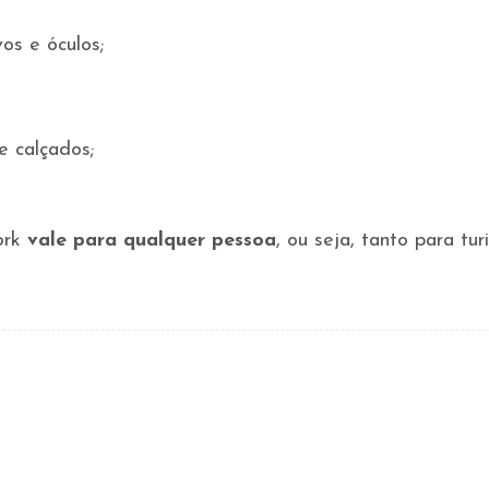
vos e óculos;
e calçados;
ork
vale para qualquer pessoa
, ou seja, tanto para tu
BY:
VANESSA
CARVALHO
PHOTOVANESSACARVALHO@GMAIL.COM
Jornalista,
fotografa